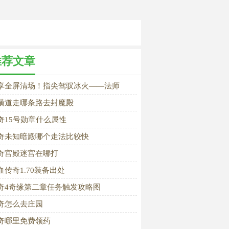
推荐文章
享全屏清场！指尖驾驭冰火——法师
横道走哪条路去封魔殿
奇15号勋章什么属性
奇未知暗殿哪个走法比较快
奇宫殿迷宫在哪打
血传奇1.70装备出处
奇4奇缘第二章任务触发攻略图
奇怎么去庄园
奇哪里免费领药