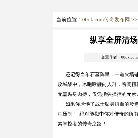
当前位置：
00ok.com传奇发布网
>
纵享全屏清场
文章作者：00ok.c
还记得当年石墓阵里，一道火墙
攻城战中，冰咆哮砸向人群，瞬间扭
无需贴身肉搏，仅凭指尖操控的元素
如果你厌倦了战士贴身拼血的疲惫
程压制”，绝对能戳中你对传奇的所
素掌控者的传奇之路！