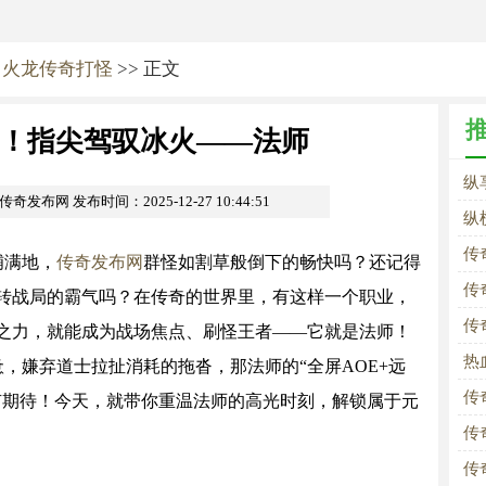
>
火龙传奇打怪
>> 正文
！指尖驾驭冰火——法师
纵
om传奇发布网
发布时间：2025-12-27 10:44:51
纵
传
铺满地，
传奇发布网
群怪如割草般倒下的畅快吗？还记得
传
转战局的霸气吗？在传奇的世界里，有这样一个职业，
传
之力，就能成为战场焦点、刷怪王者——它就是法师！
热
，嫌弃道士拉扯消耗的拖沓，那法师的“全屏AOE+远
传
有期待！今天，就带你重温法师的高光时刻，解锁属于元
传
传