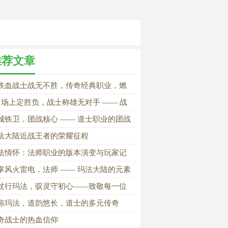
推荐文章
铁血战士战无不胜，传奇经典职业，燃
回归等你来战》
K 场上定胜负，战士称雄无对手 —— 战
的 PVP 终极奥义
城铁卫，团战核心 —— 道士职业的团战
术与团队价值
法大陆近战王者的荣耀征程
法情怀：法师职业的版本演变与玩家记
掌风火雷电，法师 —— 玛法大陆的元素
宰
杖行玛法，驭灵守初心——致敬每一位
步江湖的道士职业
惊玛法，道韵悠长，道士的多元传奇
奇战士的热血信仰