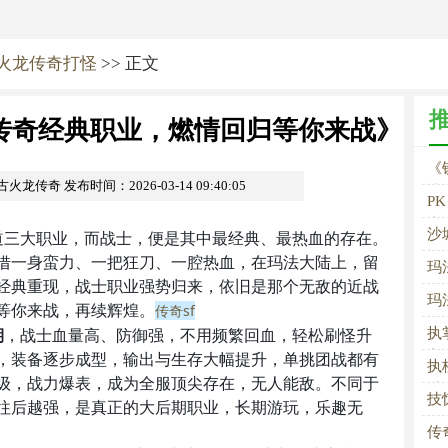
火龙传奇打怪
>> 正文
传奇经典职业，燃情回归等你来战》
《
复古火龙传奇
发布时间：2026-03-14 09:40:05
情
P
士
沙
道三大职业，而战士，便是其中最经典、最热血的存在。
战
借一身蛮力、一把狂刀、一腔热血，在玛法大陆上，留
玛
经典重现，战士职业强势归来，依旧是那个无敌的近战
玛
等你来战，再续辉煌。
传奇sf
忆
期
，战士血量高、防御强，不用频繁回血，轻松刷怪升
执
，装备逐步成型，输出与生存大幅提升，单挑团战都有
主
执
级，战力爆表，成为全服顶尖存在，无人能敌。不同于
独
技
往后越强，是真正的大后期职业，长期游玩，乐趣无
传