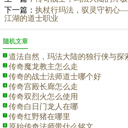
下一篇：
执杖行玛法，驭灵守初心—
江湖的道士职业
随机文章
道法自然，玛法大陆的独行侠与探
1
传奇魔龙教主怎么走
2
传奇的战士法师道士哪个好
3
传奇宫殿长廊怎么走
4
传奇双烈火怎么使用
5
传奇白日门龙人在哪
6
传奇红野猪在哪里
7
原始传奇法师带什么铭文
8