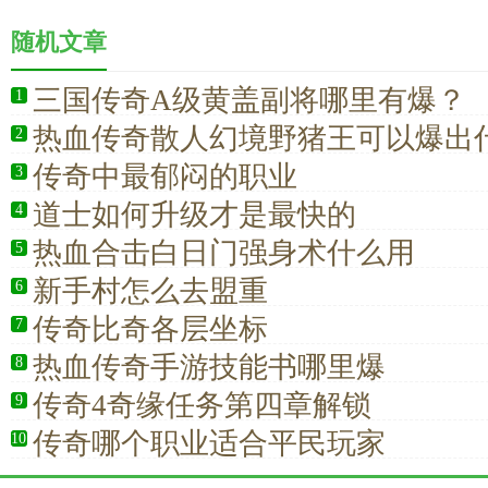
随机文章
三国传奇A级黄盖副将哪里有爆？
1
热血传奇散人幻境野猪王可以爆出
2
传奇中最郁闷的职业
3
道士如何升级才是最快的
4
热血合击白日门强身术什么用
5
新手村怎么去盟重
6
传奇比奇各层坐标
7
热血传奇手游技能书哪里爆
8
传奇4奇缘任务第四章解锁
9
传奇哪个职业适合平民玩家
10