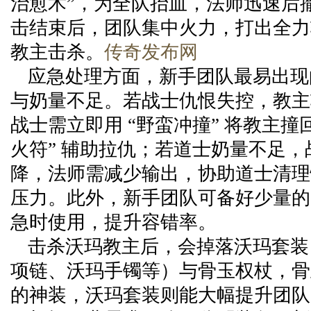
治愈术”，为全队抬血，法师迅速后
击结束后，团队集中火力，打出全力
教主击杀。
传奇发布网
应急处理方面，新手团队最易出现
与奶量不足。若战士仇恨失控，教主
战士需立即用 “野蛮冲撞” 将教主撞
火符” 辅助拉仇；若道士奶量不足
降，法师需减少输出，协助道士清理
压力。此外，新手团队可备好少量的
急时使用，提升容错率。
击杀沃玛教主后，会掉落沃玛套装
项链、沃玛手镯等）与骨玉权杖，骨
的神装，沃玛套装则能大幅提升团队