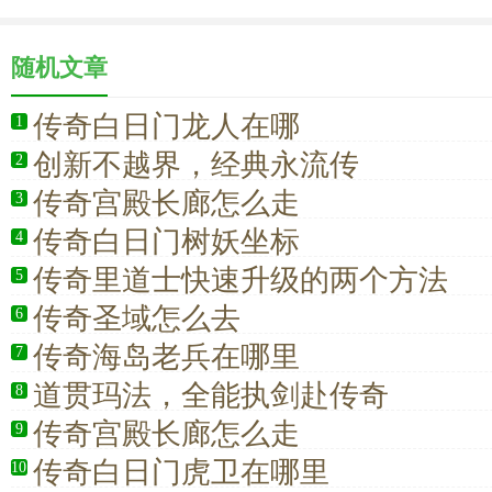
随机文章
传奇白日门龙人在哪
1
创新不越界，经典永流传
2
传奇宫殿长廊怎么走
3
传奇白日门树妖坐标
4
传奇里道士快速升级的两个方法
5
传奇圣域怎么去
6
传奇海岛老兵在哪里
7
道贯玛法，全能执剑赴传奇
8
传奇宫殿长廊怎么走
9
传奇白日门虎卫在哪里
10