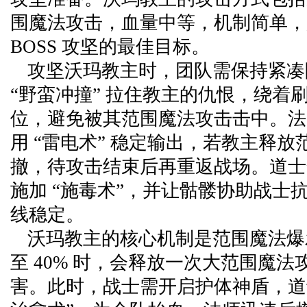
围魔法攻击，血量中等，机制简单，
BOSS 攻坚的最佳目标。
攻坚沃玛教主时，团队需保持紧凑
“野蛮冲撞” 拉住教主的仇恨，绕着
位，避免被其范围魔法攻击击中。法
用 “雷电术” 稳定输出，若教主释
撤，待攻击结束后再重返战场。道士
施加 “施毒术”，并让骷髅协助战士
线稳定。
沃玛教主的核心机制是范围魔法爆
至 40% 时，会释放一次大范围魔
害。此时，战士需开启护体神盾，道