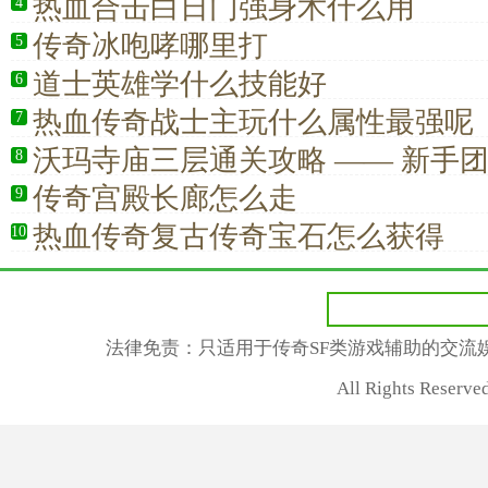
热血合击白日门强身术什么用
4
传奇冰咆哮哪里打
5
道士英雄学什么技能好
6
热血传奇战士主玩什么属性最强呢
7
沃玛寺庙三层通关攻略 —— 新手
8
兵场，拿下沃玛教主
传奇宫殿长廊怎么走
9
热血传奇复古传奇宝石怎么获得
10
法律免责：只适用于传奇SF类游戏辅助的交流
All Rights Rese