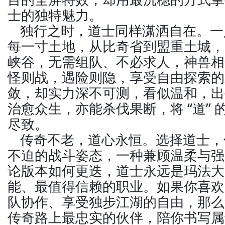
士的独特魅力。
独行之时，道士同样潇洒自在。一
每一寸土地，从比奇省到盟重土城，
峡谷，无需组队、不必求人，神兽相
怪则战，遇险则隐，享受自由探索的
敛，却实力深不可测，看似温和，出
治愈众生，亦能杀伐果断，将 “道”
尽致。
传奇不老，道心永恒。选择道士，
不迫的战斗姿态，一种兼顾温柔与强
论版本如何更迭，道士永远是玛法大
能、最值得信赖的职业。如果你喜欢
队协作、享受独步江湖的自由，那么
传奇路上最忠实的伙伴，陪你书写属