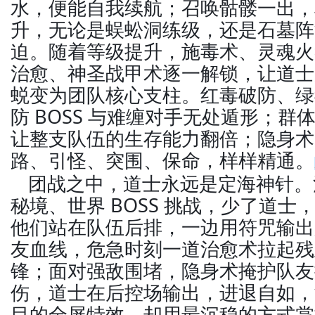
水，便能自我续航；召唤骷髅一出，
升，无论是蜈蚣洞练级，还是石墓阵
迫。随着等级提升，施毒术、灵魂火
治愈、神圣战甲术逐一解锁，让道士
蜕变为团队核心支柱。红毒破防、绿
防 BOSS 与难缠对手无处遁形；
让整支队伍的生存能力翻倍；隐身术
路、引怪、突围、保命，样样精通。
团战之中，道士永远是定海神针。
秘境、世界 BOSS 挑战，少了道
他们站在队伍后排，一边用符咒输出
友血线，危急时刻一道治愈术拉起残
锋；面对强敌围堵，隐身术掩护队友
伤，道士在后控场输出，进退自如，
目的全屏特效，却用最沉稳的方式掌